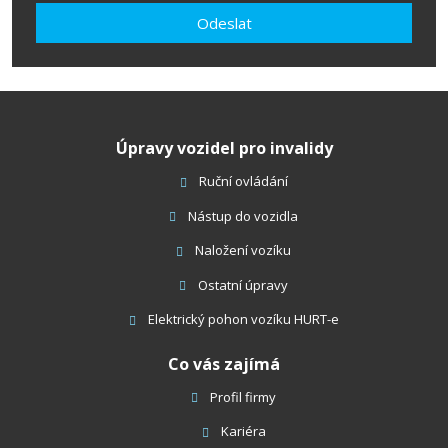
zpracováním
Odeslat
osobních
údajů
.
Formulář
se
nepodařilo
Úpravy vozidel pro invalidy
odeslat.
Ruční ovládání
Nástup do vozidla
Naložení vozíku
Ostatní úpravy
Elektrický pohon vozíku HURT-e
Co vás zajímá
Profil firmy
Kariéra