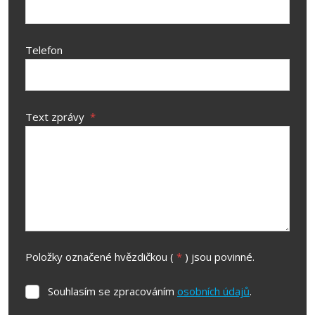
Telefon
Text zprávy
*
Položky označené hvězdičkou (
*
) jsou povinné.
Souhlasím se zpracováním
osobních údajů
.
Souhlasím
se