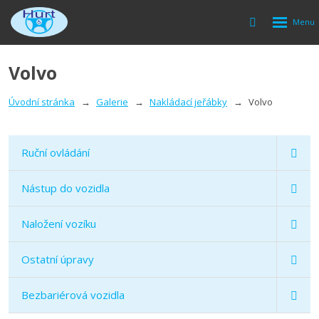
Rozbalen
Vyhledávání
menu
Volvo
Úvodní stránka
Galerie
Nakládací jeřábky
Volvo
Ruční ovládání
Nástup do vozidla
Naložení vozíku
Ostatní úpravy
Bezbariérová vozidla