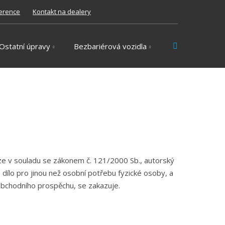
erence
Kontakt na dealery
Vyhledávání
Ostatní úpravy
Bezbariérová vozidla
ze v souladu se zákonem č. 121/2000 Sb., autorský
dílo pro jinou než osobní potřebu fyzické osoby, a
obchodního prospěchu, se zakazuje.