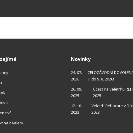
údajů
.
rmulář
podařilo
eslat.
 zajímá
Novinky
 firmy
24. 07.
CELOZÁVODNÍ DOVOLENÁ 
2026
7. do 9. 8. 2026!
ra
26. 09.
Účast na veletrhu RE
kola
2025
2025
ativa
12. 10.
Veletrh Rehacare v Dü
2023
2023
enství
kt
na dealery