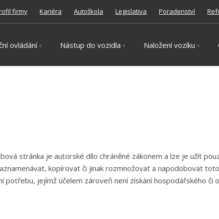
rofil firmy
Kariéra
Autoškola
Legislativa
Poradenství
Ref
ční ovládání
Nástup do vozidla
Naložení vozíku
ová stránka je autorské dílo chráněné zákonem a lze je užít pou
aznamenávat, kopírovat či jinak rozmnožovat a napodobovat toto 
í potřebu, jejímž účelem zároveň není získání hospodářského či 