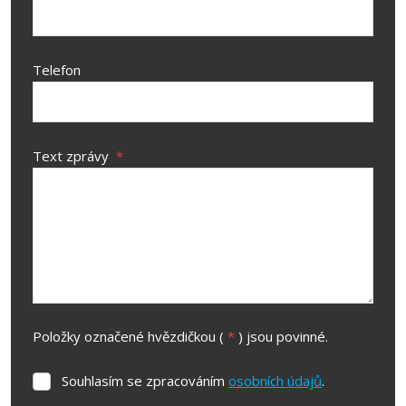
Telefon
Text zprávy
*
Položky označené hvězdičkou (
*
) jsou povinné.
Souhlasím se zpracováním
osobních údajů
.
Souhlasím
se