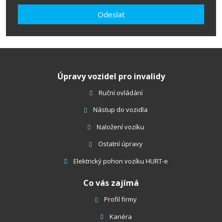
zpracováním
Odeslat
osobních
údajů
.
Formulář
se
nepodařilo
Úpravy vozidel pro invalidy
odeslat.
Ruční ovládání
Nástup do vozidla
Naložení vozíku
Ostatní úpravy
Elektrický pohon vozíku HURT-e
Co vás zajímá
Profil firmy
Kariéra