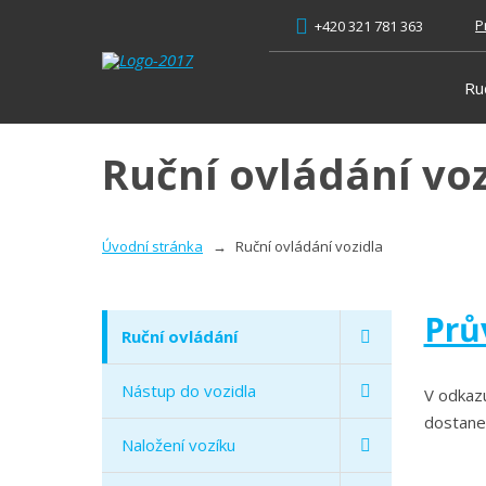
P
+420 321 781 363
Ru
Ruční ovládání voz
Úvodní stránka
Ruční ovládání vozidla
Prů
Ruční ovládání
Nástup do vozidla
V odkazu
dostanet
Naložení vozíku