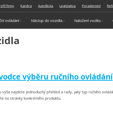
rofil firmy
Kariéra
Autoškola
Legislativa
Poradenství
Ref
ční ovládání
Nástup do vozidla
Naložení vozíku
idla
vodce výběru ručního ovládání
 výše najdete jednoduchý přehled a rady, jaký typ ručního ovládá
e na stránky konkrétního produktu.