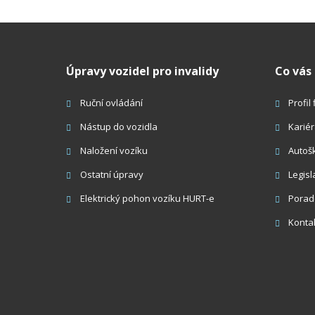
od
Úpravy vozidel pro invalidy
Co vás
Ruční ovládání
Profil
Nástup do vozidla
Karié
Naložení vozíku
Autoš
Ostatní úpravy
Legisl
Elektrický pohon vozíku HURT-e
Porad
Konta