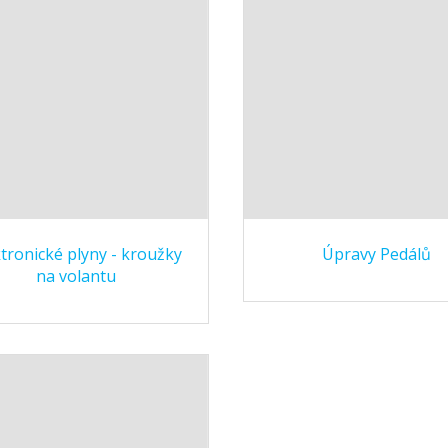
ktronické plyny - kroužky
Úpravy Pedálů
na volantu