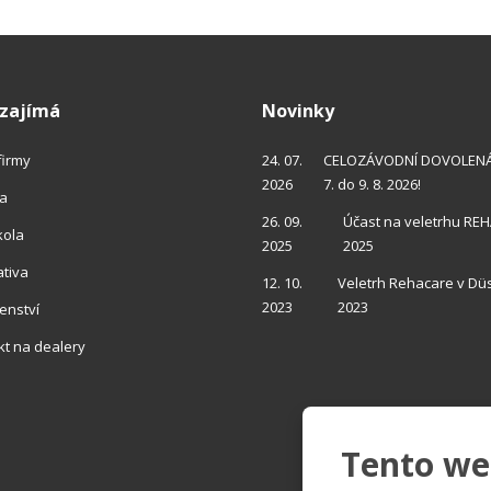
eslat.
 zajímá
Novinky
 firmy
24. 07.
CELOZÁVODNÍ DOVOLENÁ 
2026
7. do 9. 8. 2026!
ra
26. 09.
Účast na veletrhu RE
kola
2025
2025
ativa
12. 10.
Veletrh Rehacare v Dü
2023
2023
enství
kt
na dealery
Tento we