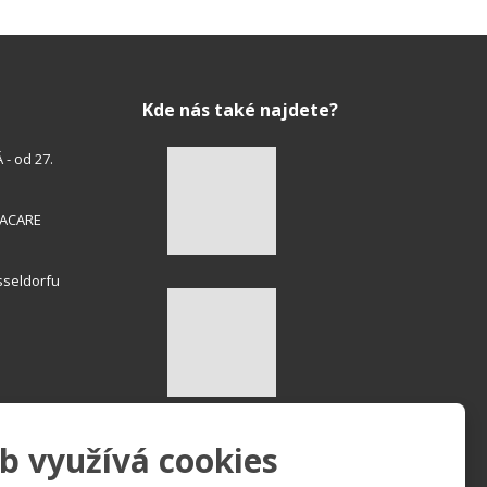
Kde nás také najdete?
- od 27.
HACARE
sseldorfu
b využívá cookies