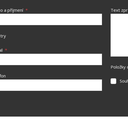
o a příjmení
*
Text zp
try
il
*
Položky 
fon
Sou
Souhlasí
se
zpracov
osobníc
údajů
.
rmulář
podařilo