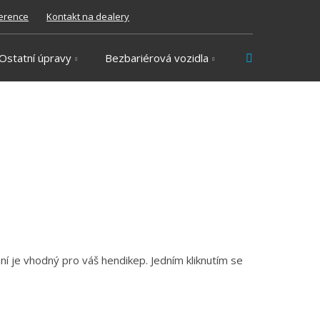
erence
Kontakt na dealery
Vyhledávání
Ostatní úpravy
Bezbariérová vozidla
ní je vhodný pro váš hendikep. Jedním kliknutím se