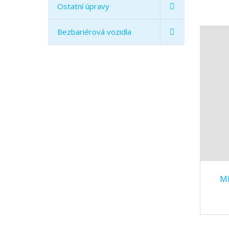
Ostatní úpravy
Bezbariérová vozidla
ME