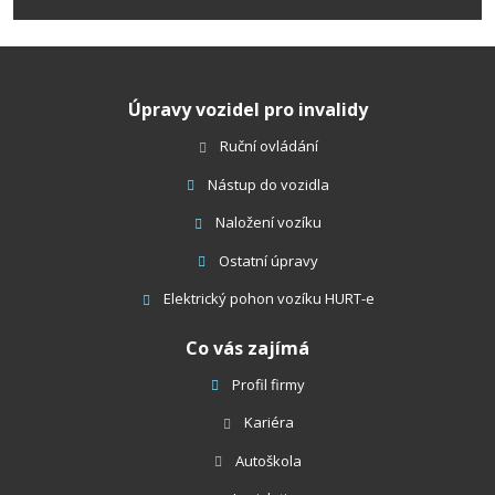
údajů
.
Formulář
se
nepodařilo
Úpravy vozidel pro invalidy
odeslat.
Ruční ovládání
Nástup do vozidla
Naložení vozíku
Ostatní úpravy
Elektrický pohon vozíku HURT-e
Co vás zajímá
Profil firmy
Kariéra
Autoškola