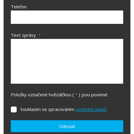
Telefon
Text zprávy
*
Položky označené hvězdičkou (
*
) jsou povinné.
Souhlasím se zpracováním
osobních údajů
.
Souhlasím
se
zpracováním
Odeslat
osobních