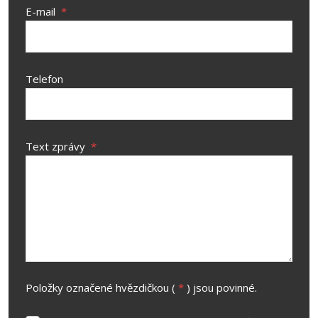
E-mail
*
Telefon
Text zprávy
*
Položky označené hvězdičkou (
*
) jsou povinné.