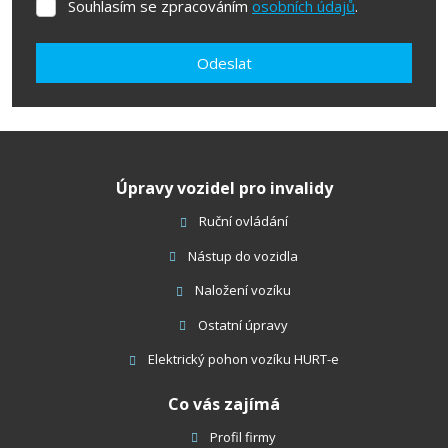
Souhlasím se zpracováním
osobních údajů
.
Souhlasím
se
zpracováním
Odeslat
osobních
údajů
.
Formulář
se
nepodařilo
Úpravy vozidel pro invalidy
odeslat.
Ruční ovládání
Nástup do vozidla
Naložení vozíku
Ostatní úpravy
Elektrický pohon vozíku HURT-e
Co vás zajímá
Profil firmy