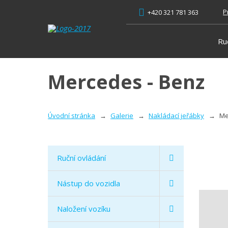
P
+420 321 781 363
Ru
Mercedes - Benz
Úvodní stránka
Galerie
Nakládací jeřábky
Me
Ruční ovládání
Nástup do vozidla
Naložení vozíku