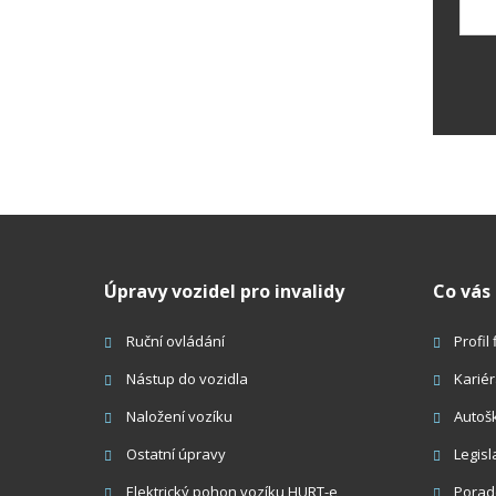
Fo
se
ne
od
Úpravy vozidel pro invalidy
Co vás
Ruční ovládání
Profil
Nástup do vozidla
Karié
Naložení vozíku
Autoš
Ostatní úpravy
Legisl
Elektrický pohon vozíku HURT-e
Porad