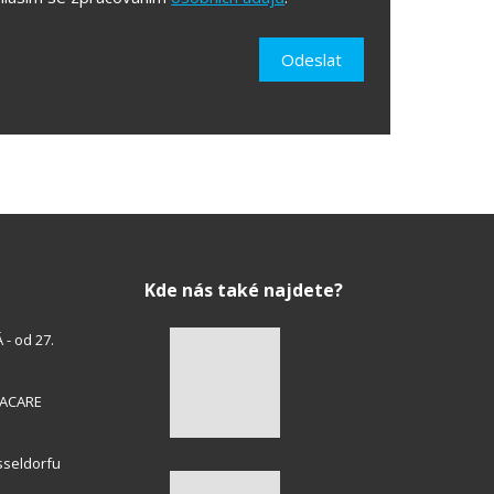
áním
Odeslat
h
Kde nás také najdete?
- od 27.
HACARE
sseldorfu