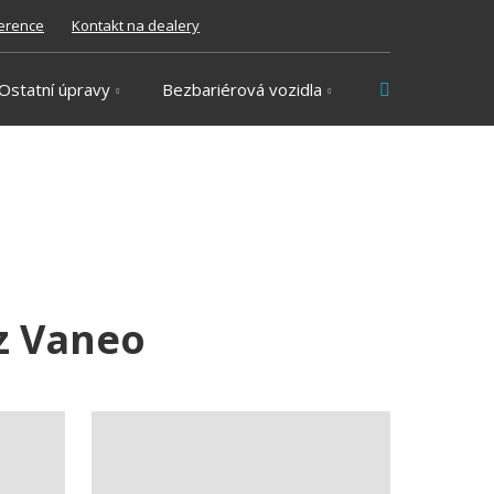
erence
Kontakt na dealery
Vyhledávání
Ostatní úpravy
Bezbariérová vozidla
z Vaneo