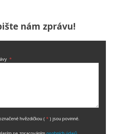
pište nám zprávu!
rávy
*
označené hvězdičkou (
*
) jsou povinné.
hlasím se zpracováním
osobních údajů
.
m