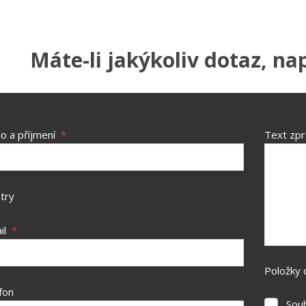
Máte-li jakýkoliv dotaz, na
o a příjmení
*
Text zp
try
il
*
Položky 
fon
Sou
Souhlasí