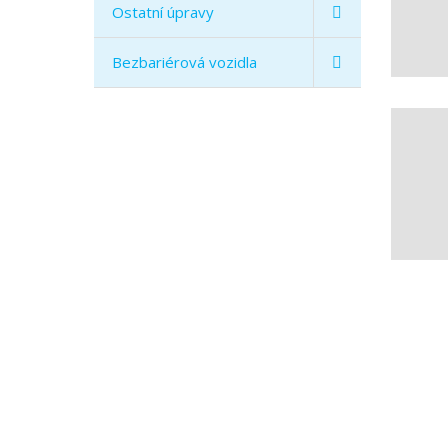
Ostatní úpravy
Bezbariérová vozidla