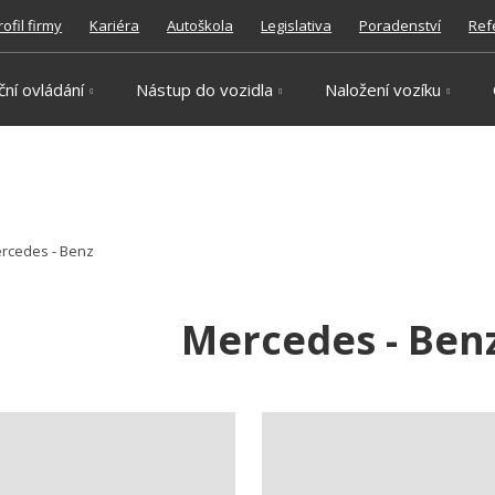
rofil firmy
Kariéra
Autoškola
Legislativa
Poradenství
Ref
ční ovládání
Nástup do vozidla
Naložení vozíku
rcedes - Benz
Mercedes - Ben