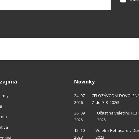
se
zpracov
osobníc
údajů
.
rmulář
podařilo
eslat.
 zajímá
Novinky
 firmy
24. 07.
CELOZÁVODNÍ DOVOLENÁ 
2026
7. do 9. 8. 2026!
ra
26. 09.
Účast na veletrhu RE
kola
2025
2025
ativa
12. 10.
Veletrh Rehacare v Dü
2023
2023
enství