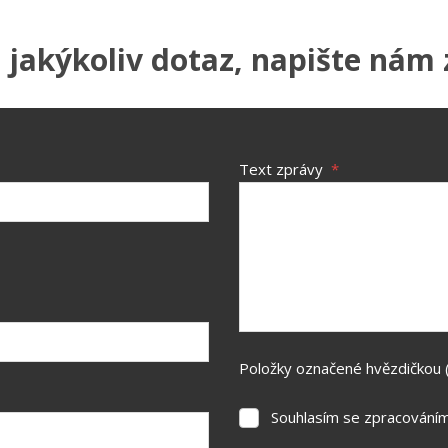
i jakýkoliv dotaz, napište nám 
Text zprávy
*
Položky označené hvězdičkou 
Souhlasím se zpracování
Souhlasím
se