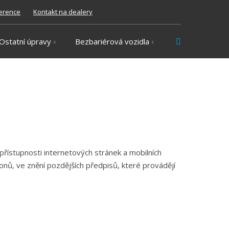
erence
Kontakt na dealery
Vyhledávání
Ostatní úpravy
Bezbariérová vozidla
řístupnosti internetových stránek a mobilních
onů, ve znění pozdějších předpisů, které provádějí