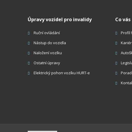
Úpravy vozidel pro invalidy
Co vás
Ruční ovládání
Profil
Nástup do vozidla
Karié
Naložení vozíku
Autoš
Ostatní úpravy
Legisl
Elektrický pohon vozíku HURT-e
Porad
Konta