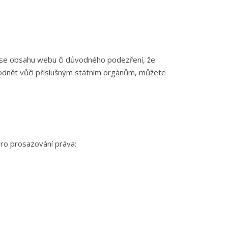
í se obsahu webu či důvodného podezření, že
podnět vůči příslušným státním orgánům, můžete
ro prosazování práva: