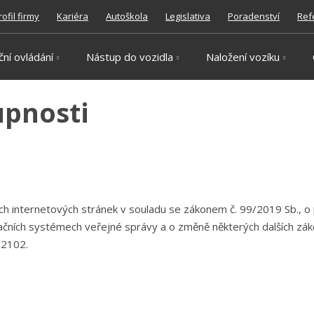
rofil firmy
Kariéra
Autoškola
Legislativa
Poradenství
Ref
ční ovládání
Nástup do vozidla
Naložení vozíku
upnosti
 internetových stránek v souladu se zákonem č. 99/2019 Sb., o p
mačních systémech veřejné správy a o změně některých dalších zák
/2102.