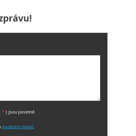
zprávu!
(
*
) jsou povinné.
m
osobních údajů
.