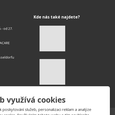
Kde nás také najdete?
- od 27.
HACARE
sseldorfu
b využívá cookies
 poskytování služeb, personalizaci reklam a analýze