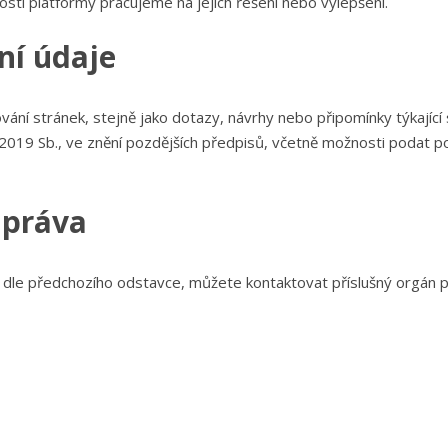
tí platformy pracujeme na jejich řešení nebo vylepšení.
ní údaje
vání stránek, stejně jako dotazy, návrhy nebo připomínky týkajíc
2019 Sb., ve znění pozdějších předpisů, včetně možnosti podat 
 práva
dle předchozího odstavce, můžete kontaktovat příslušný orgán p