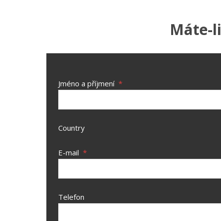
Máte-l
Jméno a příjmení
*
Country
E-mail
*
Telefon