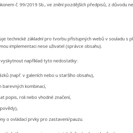
konem č. 99/2019 Sb., ve znění pozdějších předpisů, z důvodu n
je technické základní pro tvorbu přístupných webů v souladu s pl
nou implementaci nese uživatel (správce obsahu).
vyskytnout například tyto nedostatky:
zků (např. v galeriích nebo u staršího obsahu),
h barevných kombinací,
t popis, roli nebo vhodné značení,
ápovědy),
ny o ovládací prvky pro zastavení/pauzu.