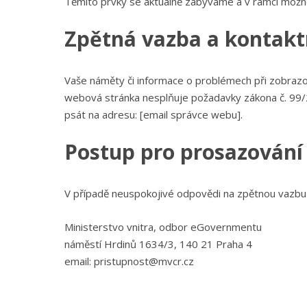
Těmito prvky se aktuálně zabýváme a v rámci možnos
Zpětná vazba a kontakt
Vaše náměty či informace o problémech při zobrazo
webová stránka nesplňuje požadavky zákona č. 99/
psát na adresu: [email správce webu].
Postup pro prosazování
V případě neuspokojivé odpovědi na zpětnou vazbu 
Ministerstvo vnitra, odbor eGovernmentu
náměstí Hrdinů 1634/3, 140 21 Praha 4
email: pristupnost@mvcr.cz