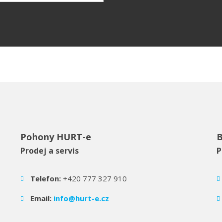
zpracováním
osobních
údajů
.
Pohony HURT-e
B
Prodej a servis
P
Telefon:
+420 777 327 910
Email:
info@hurt-e.cz