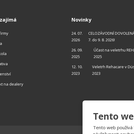
 zajímá
Novinky
 firmy
24. 07.
CELOZÁVODNÍ DOVOLENÁ 
2026
7. do 9. 8. 2026!
ra
26. 09.
Účast na veletrhu RE
kola
2025
2025
ativa
12. 10.
Veletrh Rehacare v Dü
2023
2023
enství
kt
na dealery
Tento we
Tento web používá k