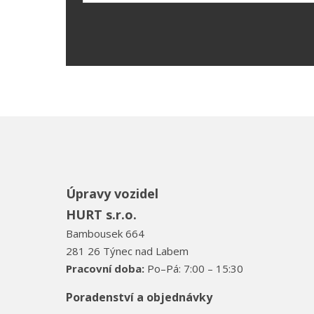
Formulář
se
nepodařilo
odeslat.
Úpravy vozidel
HURT s.r.o.
Bambousek 664
281 26 Týnec nad Labem
Pracovní doba:
Po–Pá: 7:00 – 15:30
Poradenství a objednávky